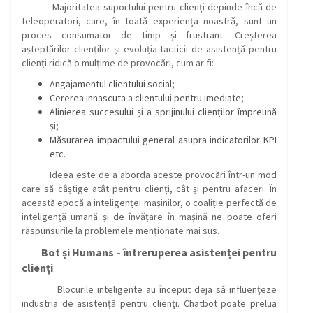
Majoritatea suportului pentru clienți depinde încă de
teleoperatori, care, în toată experiența noastră, sunt un
proces consumator de timp și frustrant. Creșterea
așteptărilor clienților și evoluția tacticii de asistență pentru
clienți ridică o mulțime de provocări, cum ar fi:
Angajamentul clientului social;
Cererea innascuta a clientului pentru imediate;
Alinierea succesului și a sprijinului clienților împreună
și;
Măsurarea impactului general asupra indicatorilor KPI
etc.
Ideea este de a aborda aceste provocări într-un mod
care să câștige atât pentru clienți, cât și pentru afaceri. În
această epocă a inteligenței mașinilor, o coaliție perfectă de
inteligență umană și de învățare în mașină ne poate oferi
răspunsurile la problemele menționate mai sus.
Bot și Humans - întreruperea asistenței pentru
clienți
Blocurile inteligente au început deja să influențeze
industria de asistență pentru clienți. Chatbot poate prelua