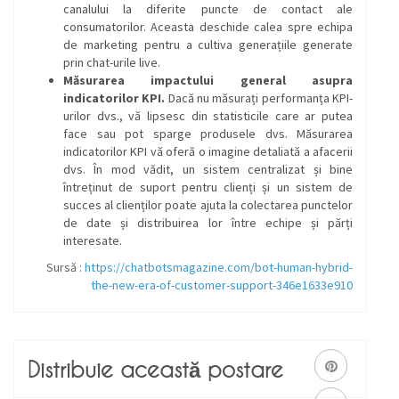
canalului la diferite puncte de contact ale
consumatorilor. Aceasta deschide calea spre echipa
de marketing pentru a cultiva generațiile generate
prin chat-urile live.
Măsurarea impactului general asupra
indicatorilor KPI.
Dacă nu măsurați performanța KPI-
urilor dvs., vă lipsesc din statisticile care ar putea
face sau pot sparge produsele dvs. Măsurarea
indicatorilor KPI vă oferă o imagine detaliată a afacerii
dvs. În mod vădit, un sistem centralizat și bine
întreținut de suport pentru clienți și un sistem de
succes al clienților poate ajuta la colectarea punctelor
de date și distribuirea lor între echipe și părți
interesate.
Sursă :
https://chatbotsmagazine.com/bot-human-hybrid-
the-new-era-of-customer-support-346e1633e910
Distribuie această postare