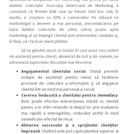
datelor colectate. Asociația Americană de Marketing a
constatat că firmele B2B care au folosit chat live vad, în
medie, o creștere cu 20% a conversiilor. Pe măsură ce
marketingul a devenit și mai personal, personalizarea pe
baza datelor colectate de către roboți poate ajuta
marketing-ul să împingă clientul prin intermediul canalului și,
în final, să-i facă un client plătitor.
Să ne gândim acum la modul în care acest nou sistem
de asistență pentru clienți
, alimentat de bot și de oameni, se
adresează aspectelor discutate mai devreme:
Angajamentul clientului social
. Chatul permite
echipei de asistență pentru clienți să faciliteze
procesul de colectare a informației și să angajeze
clientul într-un mod mai personal și social.
Cererea înnăscută a clientului pentru
immediacy
.
Bots poate efectua interacțiunea inițială cu clientul
pentru a le oferi returnări la timpul lor prin evaluarea
mai rapidă a interogărilor, reducând astfel în mod
semnificativ efectul de recul.
Alinierea succesului și a sprijinului clienților
împreună
. Chatbot-urile pot capta plumbul superior al