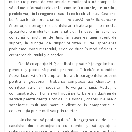
mai multe puncte de contact ale clienților și ajută companiile
să adune informații relevante, cum ar fi
numele, e-mailul,
problema, interogarea
sau
feedback-ul
etc. Cea mai
bună parte despre chatbot -
nu există nicio întrerupere
.
Anterior, o interogare a clientului ar fi tratată prin intermediul
apelurilor, e-mailurilor sau chat-ului. În cazul în care se
consumă o mulțime de timp în alegerea unui agent de
suport, în funcție de disponibilitatea și de aprecierea
problemei consumatorului, ceea ce duce în mod eficient la
creșterea churnului și a scăderii.
Odată cu apariția NLP, chatbot-ul poate înțelege limbajul
generic și poate răspunde prompt la întrebările clienților.
Acest lucru vă oferă timp pentru a atribui agentului potrivit
pentru a gestiona întrebările complexe ale clienților și
cerințele care ar necesita intervenția umană. Astfel, o
combinație Bot + Human va fi nouă perturbare a industriei de
servicii pentru clienți. Potrivit unui sondaj, chat-ul live are o
satisfacție mult mai mare a clienților în comparație cu
conversația prin e-mail sau prin telefon.
Un chatbot vă poate ajuta să strângeți partea de sus a
canalului din interacțiunea cu clienții și să ajutați la
optimizarea campaniilor de marketing mai precis pe baza