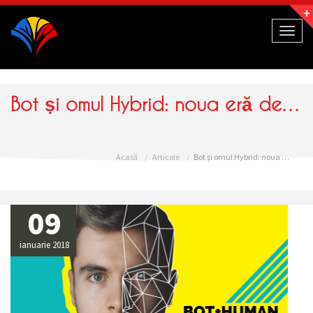
Navigație
Toggl
naviga
Bot și omul Hybrid: noua eră de suport pentru clienți
Acasă
Articole
Bot și omul Hybrid: noua eră de suport pentru clienți
09
ianuarie 2018