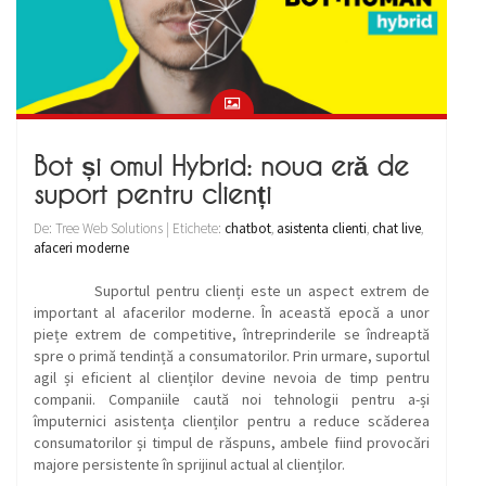
Bot și omul Hybrid: noua eră de
suport pentru clienți
De: Tree Web Solutions | Etichete:
chatbot
,
asistenta clienti
,
chat live
,
afaceri moderne
Suportul pentru clienți este un aspect extrem de
important al afacerilor moderne. În această epocă a unor
piețe extrem de competitive, întreprinderile se îndreaptă
spre o primă tendință a consumatorilor. Prin urmare, suportul
agil și eficient al clienților devine nevoia de timp pentru
companii. Companiile caută noi tehnologii pentru a-și
împuternici asistența clienților pentru a reduce scăderea
consumatorilor și timpul de răspuns, ambele fiind provocări
majore persistente în sprijinul actual al clienților.