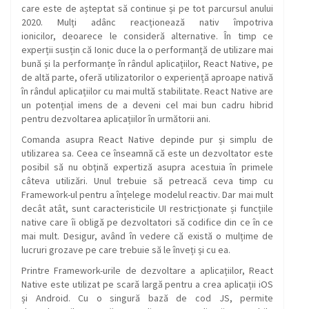
care este de așteptat să continue și pe tot parcursul anului
2020. Mulți adânc reacționează nativ împotriva
ionicilor, deoarece le consideră alternative. În timp ce
experții susțin că Ionic duce la o performanță de utilizare mai
bună și la performanțe în rândul aplicațiilor, React Native, pe
de altă parte, oferă utilizatorilor o experiență aproape nativă
în rândul aplicațiilor cu mai multă stabilitate. React Native are
un potențial imens de a deveni cel mai bun cadru hibrid
pentru dezvoltarea aplicațiilor în următorii ani.
Comanda asupra React Native depinde pur și simplu de
utilizarea sa. Ceea ce înseamnă că este un dezvoltator este
posibil să nu obțină expertiză asupra acestuia în primele
câteva utilizări. Unul trebuie să petreacă ceva timp cu
Framework-ul pentru a înțelege modelul reactiv. Dar mai mult
decât atât, sunt caracteristicile UI restricționate și funcțiile
native care îi obligă pe dezvoltatori să codifice din ce în ce
mai mult. Desigur, având în vedere că există o mulțime de
lucruri grozave pe care trebuie să le înveți și cu ea.
Printre Framework-urile de dezvoltare a aplicațiilor, React
Native este utilizat pe scară largă pentru a crea aplicații iOS
și Android. Cu o singură bază de cod JS, permite