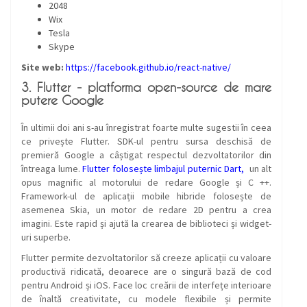
2048
Wix
Tesla
Skype
Site web:
https://facebook.github.io/react-native/
3. Flutter - platforma open-source de mare
putere Google
În ultimii doi ani s-au înregistrat foarte multe sugestii în ceea
ce privește Flutter. SDK-ul pentru sursa deschisă de
premieră Google a câștigat respectul dezvoltatorilor din
întreaga lume.
Flutter folosește limbajul puternic Dart,
un alt
opus magnific al motorului de redare Google și C ++.
Framework-ul de aplicații mobile hibride folosește de
asemenea Skia, un motor de redare 2D pentru a crea
imagini. Este rapid și ajută la crearea de biblioteci și widget-
uri superbe.
Flutter permite dezvoltatorilor să creeze aplicații cu valoare
productivă ridicată, deoarece are o singură bază de cod
pentru Android și iOS. Face loc creării de interfețe interioare
de înaltă creativitate, cu modele flexibile și permite