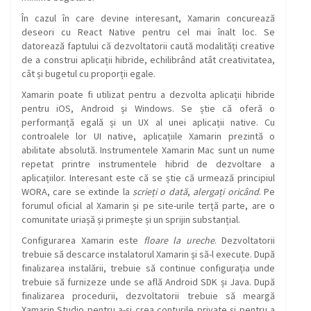
În cazul în care devine interesant, Xamarin concurează
deseori cu React Native pentru cel mai înalt loc. Se
datorează faptului că dezvoltatorii caută modalități creative
de a construi aplicații hibride, echilibrând atât creativitatea,
cât și bugetul cu proporții egale.
Xamarin poate fi utilizat pentru a dezvolta aplicații hibride
pentru iOS, Android și Windows. Se știe că oferă o
performanță egală și un UX al unei aplicații native. Cu
controalele lor UI native, aplicațiile Xamarin prezintă o
abilitate absolută. Instrumentele Xamarin Mac sunt un nume
repetat printre instrumentele hibrid de dezvoltare a
aplicațiilor. Interesant este că se știe că urmează principiul
WORA, care se extinde la
scrieți o dată
,
alergați oricând
. Pe
forumul oficial al Xamarin și pe site-urile terță parte, are o
comunitate uriașă și primește și un sprijin substanțial.
Configurarea Xamarin este
floare la ureche
. Dezvoltatorii
trebuie să descarce instalatorul Xamarin și să-l execute. După
finalizarea instalării, trebuie să continue configurația unde
trebuie să furnizeze unde se află Android SDK și Java. După
finalizarea procedurii, dezvoltatorii trebuie să meargă
Xamarin Studio pentru a-și crea conturile private și pentru a