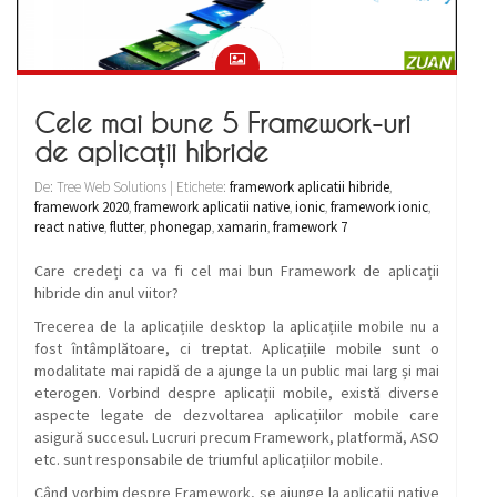
Cele mai bune 5 Framework-uri
de aplicații hibride
De: Tree Web Solutions | Etichete:
framework aplicatii hibride
,
framework 2020
,
framework aplicatii native
,
ionic
,
framework ionic
,
react native
,
flutter
,
phonegap
,
xamarin
,
framework 7
Care credeți ca va fi cel mai bun Framework de aplicații
hibride din anul viitor?
Trecerea de la aplicațiile desktop la aplicațiile mobile nu a
fost întâmplătoare, ci treptat. Aplicațiile mobile sunt o
modalitate mai rapidă de a ajunge la un public mai larg și mai
eterogen. Vorbind despre aplicații mobile, există diverse
aspecte legate de dezvoltarea aplicațiilor mobile care
asigură succesul. Lucruri precum Framework, platformă, ASO
etc. sunt responsabile de triumful aplicațiilor mobile.
Când vorbim despre Framework, se ajunge la aplicații native