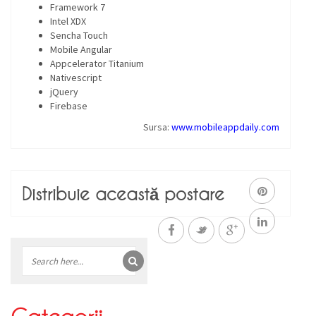
Framework 7
Intel XDX
Sencha Touch
Mobile Angular
Appcelerator Titanium
Nativescript
jQuery
Firebase
Sursa:
www.mobileappdaily.com
Distribuie această postare
Bară
laterală