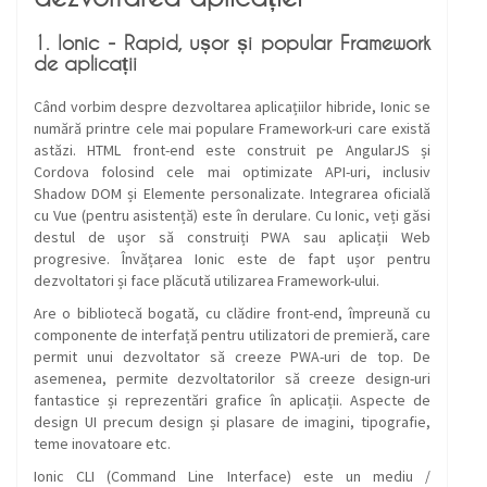
1. Ionic - Rapid, ușor și popular Framework
de aplicații
Când vorbim despre dezvoltarea aplicațiilor hibride, Ionic se
numără printre cele mai populare Framework-uri care există
astăzi. HTML front-end este construit pe AngularJS și
Cordova folosind cele mai optimizate API-uri, inclusiv
Shadow DOM și Elemente personalizate. Integrarea oficială
cu Vue (pentru asistență) este în derulare. Cu Ionic, veți găsi
destul de ușor să construiți PWA sau aplicații Web
progresive. Învățarea Ionic este de fapt ușor pentru
dezvoltatori și face plăcută utilizarea Framework-ului.
Are o bibliotecă bogată, cu clădire front-end, împreună cu
componente de interfață pentru utilizatori de premieră, care
permit unui dezvoltator să creeze PWA-uri de top. De
asemenea, permite dezvoltatorilor să creeze design-uri
fantastice și reprezentări grafice în aplicații. Aspecte de
design UI precum design și plasare de imagini, tipografie,
teme inovatoare etc.
Ionic CLI (Command Line Interface) este un mediu /