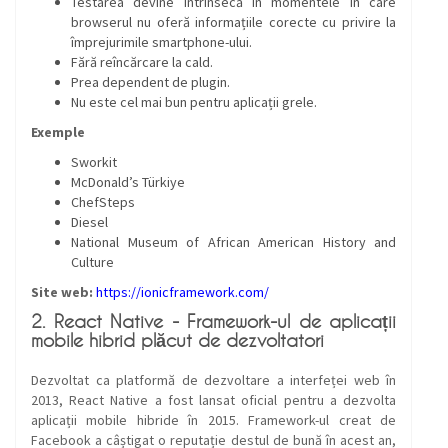
Testarea devine intrinsecă în momentele în care
browserul nu oferă informațiile corecte cu privire la
împrejurimile smartphone-ului.
Fără reîncărcare la cald.
Prea dependent de plugin.
Nu este cel mai bun pentru aplicații grele.
Exemple
Sworkit
McDonald’s Türkiye
ChefSteps
Diesel
National Museum of African American History and
Culture
Site web:
https://ionicframework.com/
2. React Native - Framework-ul de aplicații
mobile hibrid plăcut de dezvoltatori
Dezvoltat ca platformă de dezvoltare a interfeței web în
2013, React Native a fost lansat oficial pentru a dezvolta
aplicații mobile hibride în 2015. Framework-ul creat de
Facebook a câștigat o reputație destul de bună în acest an,