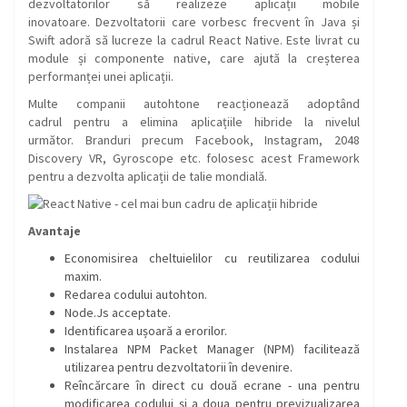
dezvoltatorilor să realizeze aplicații mobile
inovatoare. Dezvoltatorii care vorbesc frecvent în Java și
Swift adoră să lucreze la cadrul React Native. Este livrat cu
module și componente native, care ajută la creșterea
performanței unei aplicații.
Multe companii autohtone reacționează adoptând
cadrul pentru a elimina aplicațiile hibride la nivelul
următor. Branduri precum Facebook, Instagram, 2048
Discovery VR, Gyroscope etc. folosesc acest Framework
pentru a dezvolta aplicații de talie mondială.
Avantaje
Economisirea cheltuielilor cu reutilizarea codului
maxim.
Redarea codului autohton.
Node.Js acceptate.
Identificarea ușoară a erorilor.
Instalarea NPM Packet Manager (NPM) facilitează
utilizarea pentru dezvoltatorii în devenire.
Reîncărcare în direct cu două ecrane - una pentru
modificarea codului și a doua pentru previzualizarea