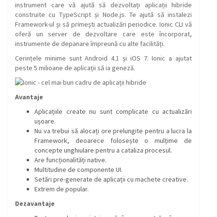
instrument care vă ajută să dezvoltați aplicații hibride
construite cu TypeScript și Node.js. Te ajută să instalezi
Framework-ul și să primești actualizări periodice. Ionic CLI vă
oferă un server de dezvoltare care este încorporat,
instrumente de depanare împreună cu alte facilități.
Cerințele minime sunt Android 4.1 și iOS 7. Ionic a ajutat
peste 5 milioane de aplicații să ia geneză.
Avantaje
Aplicațiile create nu sunt complicate cu actualizări
ușoare.
Nu va trebui să alocați ore prelungite pentru a lucra la
Framework, deoarece folosește o mulțime de
concepte unghiulare pentru a cataliza procesul.
Are funcționalități native.
Multitudine de componente UI.
Setări pre-generate de aplicații cu machete creative.
Extrem de popular.
Dezavantaje