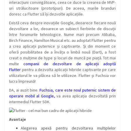
interacțiuni convingătoare, ceea ce duce la crearea de MVP-
uri strălucitoare (prototipuri). De aceea, marile branduri
doresc ca Flutter să își dezvolte aplicațiile.
Există ceva despre inovațiile Google, deoarece fiecare nouă
dezvoltare a lor, deoarece un subiect fierbinte de discuții
între forumurile tehnologice. Nume mari precum Alibaba,
Birch Finance, Hamilton Musical etc. au adoptat Flutter pentru
a crea aplicații puternice și captivante. Și din moment ce
oferă posibilitatea de a învăța o limbă nouă (Dart), a fost
creat o mulțime de hype și locuri de muncă pe piață. Tot mai
multe
companii de dezvoltare de aplicații adoptă
Flutter
pentru a dezvolta aplicații hibride captivante pe care
utilizatorul le va plăcea să le utilizeze. Flutter și Fuchsia vor
lucra împreună!
DA, ai auzit bine.
Fuchsia, care este noul puternic sistem de
operare mobil al Google,
va avea aplicația dezvoltată prin
intermediul Flutter SDK.
Avantaje
Alegerea apexă pentru dezvoltarea multiplelor