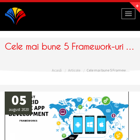
Navigație
Toggl
naviga
Cele mai bune 5 Framework-uri de aplicații hibride
Acasă
Articole
Cele mai bune 5 Framework-uri de aplicații hibride
05
august 2020