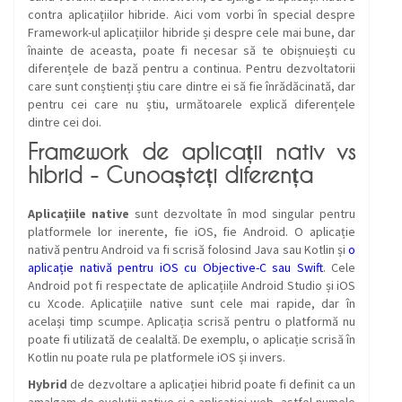
contra aplicațiilor hibride. Aici vom vorbi în special despre
Framework-ul aplicațiilor hibride și despre cele mai bune, dar
înainte de aceasta, poate fi necesar să te obișnuiești cu
diferențele de bază pentru a continua. Pentru dezvoltatorii
care sunt conștienți știu care dintre ei să fie înrădăcinată, dar
pentru cei care nu știu, următoarele explică diferențele
dintre cei doi.
Framework de aplicații nativ vs
hibrid - Cunoașteți diferența
Aplicațiile
native
sunt dezvoltate în mod singular pentru
platformele lor inerente, fie iOS, fie Android. O aplicație
nativă pentru Android va fi scrisă folosind Java sau Kotlin și
o
aplicație nativă pentru iOS cu Objective-C sau Swift
. Cele
Android pot fi respectate de aplicațiile Android Studio și iOS
cu Xcode. Aplicațiile native sunt cele mai rapide, dar în
același timp scumpe. Aplicația scrisă pentru o platformă nu
poate fi utilizată de cealaltă. De exemplu, o aplicație scrisă în
Kotlin nu poate rula pe platformele iOS și invers.
Hybrid
de dezvoltare a aplicației hibrid poate fi definit ca un