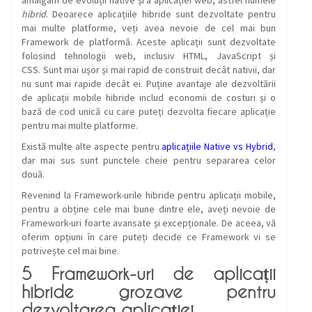
amalgam de evoluții native și a aplicației web, astfel numele
hibrid
. Deoarece aplicațiile hibride sunt dezvoltate pentru
mai multe platforme, veți avea nevoie de cel mai bun
Framework de platformă. Aceste aplicații sunt dezvoltate
folosind tehnologii web, inclusiv HTML, JavaScript și
CSS. Sunt mai ușor și mai rapid de construit decât nativii, dar
nu sunt mai rapide decât ei. Puține avantaje ale dezvoltării
de aplicații mobile hibride includ economii de costuri și o
bază de cod unică cu care puteți dezvolta fiecare aplicație
pentru mai multe platforme.
Există multe alte aspecte pentru
aplicațiile Native vs Hybrid
,
dar mai sus sunt punctele cheie pentru separarea celor
două.
Revenind la Framework-urile hibride pentru aplicații mobile,
pentru a obține cele mai bune dintre ele, aveți nevoie de
Framework-uri foarte avansate și excepționale. De aceea, vă
oferim opțiuni în care puteți decide ce Framework vi se
potrivește cel mai bine.
5 Framework-uri de aplicații
hibride grozave pentru
dezvoltarea aplicației