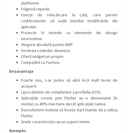
platforme.
Fulgerul repede.
Funcții de reîncărcare la cald, care permit
codificatorilor să vadă imediat modificările din
aplicație.
Proiecte UI netede cu elemente de design
neortodoxe.
Alegere absolută pentru MVP.
Scrierea codurilor dinamice.
Oferă widget-uri proprii.
Compatibil cu Fuchsia.
Dezavantaje
Foarte nou, s-ar putea să aibă încă mult teren de
acoperit.
Lipsa datelor de completare a profilului (iOS).
Aplicațiile create prin Flutter au o dimensiune (în
medie) cu 40% mai mare decât aplicațiile native.
Dezvoltatorii trebuie să învețe Dart înainte de a utiliza
Flutter.
Unele caracteristici au un suport minim.
Exemple: