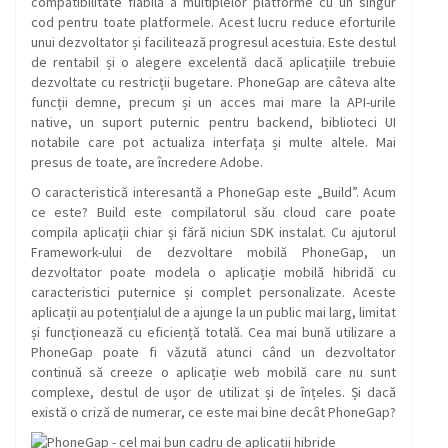
compatibilitate fiabilă a multiplelor platforme cu un singur
cod pentru toate platformele. Acest lucru reduce eforturile
unui dezvoltator și facilitează progresul acestuia. Este destul
de rentabil și o alegere excelentă dacă aplicațiile trebuie
dezvoltate cu restricții bugetare. PhoneGap are câteva alte
funcții demne, precum și un acces mai mare la API-urile
native, un suport puternic pentru backend, biblioteci UI
notabile care pot actualiza interfața și multe altele. Mai
presus de toate, are încredere Adobe.
O caracteristică interesantă a PhoneGap este „Build”. Acum
ce este? Build este compilatorul său cloud care poate
compila aplicații chiar și fără niciun SDK instalat. Cu ajutorul
Framework-ului de dezvoltare mobilă PhoneGap, un
dezvoltator poate modela o aplicație mobilă hibridă cu
caracteristici puternice și complet personalizate. Aceste
aplicații au potențialul de a ajunge la un public mai larg, limitat
și funcționează cu eficiență totală. Cea mai bună utilizare a
PhoneGap poate fi văzută atunci când un dezvoltator
continuă să creeze o aplicație web mobilă care nu sunt
complexe, destul de ușor de utilizat și de înțeles. Și dacă
există o criză de numerar, ce este mai bine decât PhoneGap?