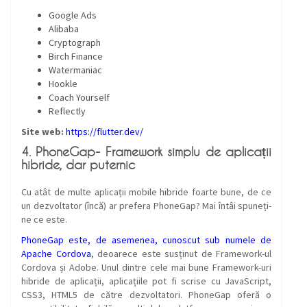
Google Ads
Alibaba
Cryptograph
Birch Finance
Watermaniac
Hookle
Coach Yourself
Reflectly
Site web:
https://flutter.dev/
4. PhoneGap- Framework simplu de aplicații
hibride, dar puternic
Cu atât de multe aplicații mobile hibride foarte bune, de ce
un dezvoltator (încă) ar prefera PhoneGap? Mai întâi spuneți-
ne ce este.
PhoneGap este, de asemenea, cunoscut sub numele de
Apache Cordova
, deoarece este susținut de Framework-ul
Cordova și Adobe. Unul dintre cele mai bune Framework-uri
hibride de aplicații, aplicațiile pot fi scrise cu JavaScript,
CSS3, HTML5 de către dezvoltatori. PhoneGap oferă o