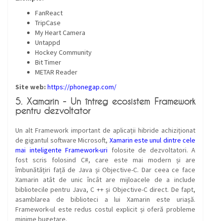
FanReact
TripCase
My Heart Camera
Untappd
Hockey Community
Bit Timer
METAR Reader
Site web:
https://phonegap.com/
5. Xamarin - Un întreg ecosistem Framework
pentru dezvoltator
Un alt Framework important de aplicații hibride achiziționat
de gigantul software Microsoft,
Xamarin este unul dintre cele
mai inteligente Framework-uri
folosite de dezvoltatori. A
fost scris folosind C#, care este mai modern și are
îmbunătățiri față de Java și Objective-C. Dar ceea ce face
Xamarin atât de unic încât are mijloacele de a include
bibliotecile pentru Java, C ++ și Objective-C direct. De fapt,
asamblarea de biblioteci a lui Xamarin este uriașă.
Framework-ul este redus costul explicit și oferă probleme
minime bugetare.