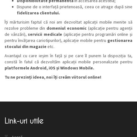
Disponibilitate permanentă
în accesarea acesteia;
Dispune de o interfață prietenoasă, ceea ce atrage după sine
fidelizarea clientului.
Îți mărturisim faptul că noi am dezvoltat aplicații mobile menite să
rezolve probleme din
domeniul economic
(aplicație pentru agenții
de vânzări),
servicii medicale
(aplicație pentru programări online și
pentru învățarea cariotipurilor), aplicație mobile pentru
gestionarea
stocului din magazie
etc.
Avantajul cu care ieșim în față și pe care îl punem la dispoziția ta,
constă în fatul că dezvoltăm aplicații mobile personalizate pentru
platformele Android, iOS și Windows Mobile.
Tu ne prezinți ideea, noi îți creăm viitorul online!
Link-uri utile
Acasă