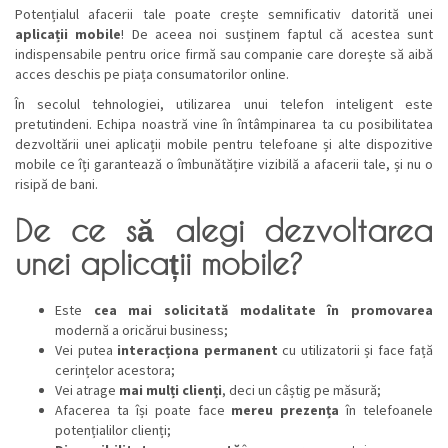
Potențialul afacerii tale poate crește semnificativ datorită unei
aplicații mobile
! De aceea noi susținem faptul că acestea sunt
indispensabile pentru orice firmă sau companie care dorește să aibă
acces deschis pe piața consumatorilor online.
În secolul tehnologiei, utilizarea unui telefon inteligent este
pretutindeni. Echipa noastră vine în întâmpinarea ta cu posibilitatea
dezvoltării unei aplicații mobile pentru telefoane și alte dispozitive
mobile ce îți garantează o îmbunătățire vizibilă a afacerii tale, și nu o
risipă de bani.
De ce să alegi dezvoltarea
unei aplicații mobile?
Este
cea mai solicitată modalitate în promovarea
modernă a oricărui business;
Vei putea
interacționa permanent
cu utilizatorii și face față
cerințelor acestora;
Vei atrage
mai mulți clienți
, deci un câștig pe măsură;
Afacerea ta își poate face
mereu prezența
în telefoanele
potențialilor clienți;