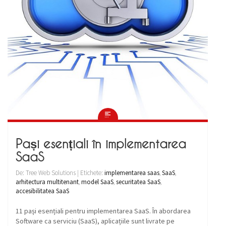
Pași esențiali în implementarea
SaaS
De: Tree Web Solutions | Etichete:
implementarea saas
,
SaaS
,
arhitectura multitenant
,
model SaaS
,
securitatea SaaS
,
accesibilitatea SaaS
11 pași esențiali pentru implementarea SaaS. În abordarea
Software ca serviciu (SaaS), aplicațiile sunt livrate pe