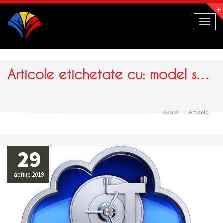
Navigație
Toggl
naviga
Articole etichetate cu: model saas
Acasă
Articole
29
aprilie 2019