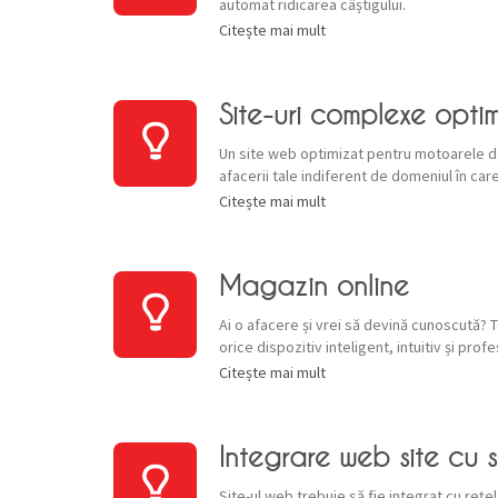
automat ridicarea câștigului.
Citește mai mult
Site-uri complexe opti
Un site web optimizat pentru motoarele 
afacerii tale indiferent de domeniul în care
Citește mai mult
Magazin online
Ai o afacere și vrei să devină cunoscută? 
orice dispozitiv inteligent, intuitiv și profe
Citește mai mult
Integrare web site cu 
Site-ul web trebuie să fie integrat cu rețe