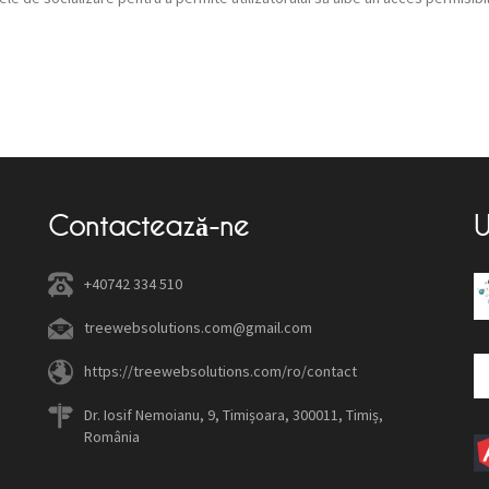
Contactează-ne
U
+40742 334 510
treewebsolutions.com@gmail.com
https://treewebsolutions.com/ro/contact
Dr. Iosif Nemoianu, 9, Timișoara, 300011, Timiș,
România