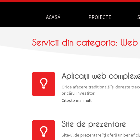
Navigație
ACASĂ
PROIECTE
S
Servicii din categoria: Web
Aplicații web complex
Orice afacere tradițională își dorește trec
oricărui investitor.
Citește mai mult
Site de prezentare
Site-ul de prezentare îți oferă un benefici