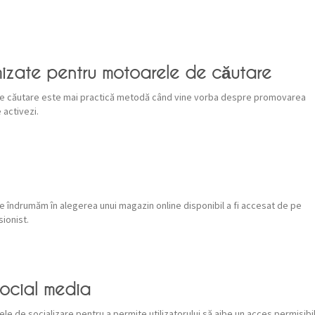
mizate pentru motoarele de căutare
de căutare este mai practică metodă când vine vorba despre promovarea
 activezi.
Te îndrumăm în alegerea unui magazin online disponibil a fi accesat de pe
sionist.
social media
lele de socializare pentru a permite utilizatorului să aibe un acces permisibi