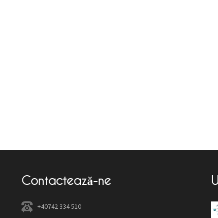
Contactează-ne
U
+40742 334 510