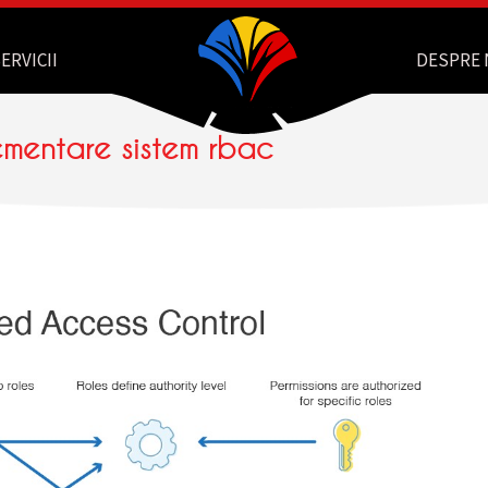
ERVICII
DESPRE 
lementare sistem rbac