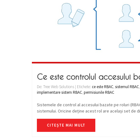
Ce este controlul accesului b
De: Tree Web Solutions | Etichete:
ce este RBAC
,
sistemul RBAC
implementare sistem RBAC
,
permisiunile RBAC
Sistemele de control al accesului bazate pe roluri (RBAC)
sistemului. Oricine deține acest rol are același set de dre
CITEȘTE MAI MULT