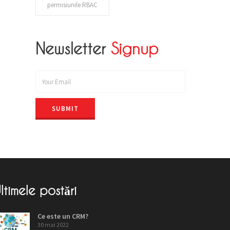
permisiunile RBAC
Newsletter
Signup
SUBMIT
ltimele postări
Ce este un CRM?
30 mai 2022