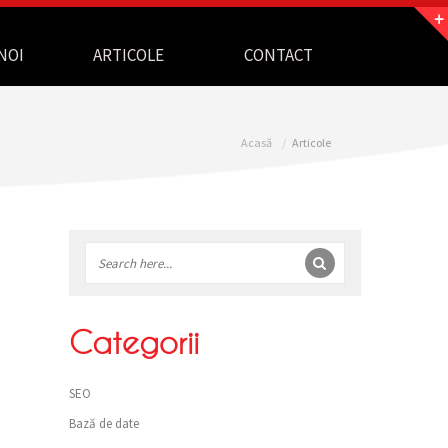
NOI
ARTICOLE
CONTACT
Acasă
Articole
Bară
laterală
Categorii
SEO
Bază de date